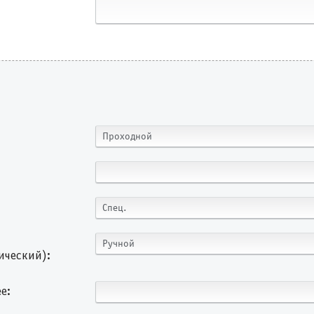
Проходной
Спец.
Ручной
ический):
е: