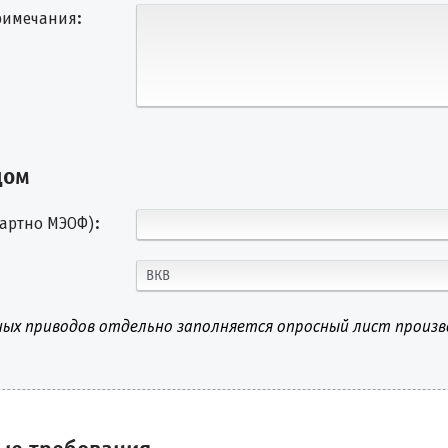
римечания:
дом
артно МЭОФ):
ВКВ
ых приводов отдельно заполняется опросный лист произ