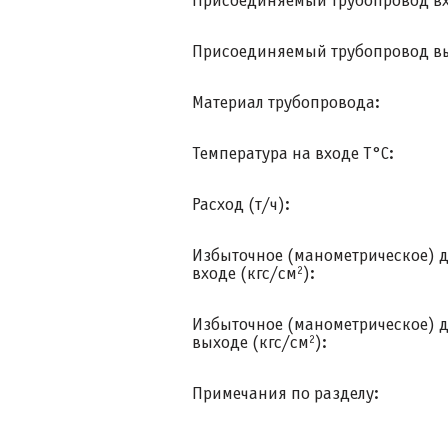
Присоединяемый трубопровод вх
Присоединяемый трубопровод вы
Материал трубопровода:
Температура на входе T°C:
Расход (т/ч):
Избыточное (манометрическое) 
входе (кгс/см
2
):
Избыточное (манометрическое) 
выходе (кгс/см
2
):
Примечания по разделу: